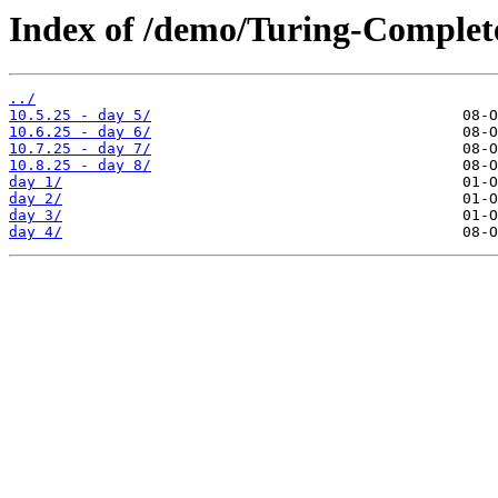
Index of /demo/Turing-Complet
../
10.5.25 - day 5/
10.6.25 - day 6/
10.7.25 - day 7/
10.8.25 - day 8/
day 1/
day 2/
day 3/
day 4/